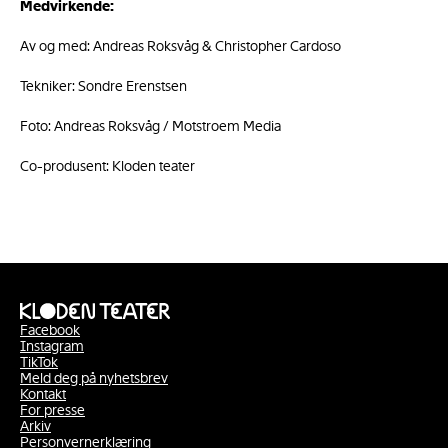
Medvirkende:
Av og med: Andreas Roksvåg & Christopher Cardoso
Tekniker: Sondre Erenstsen
Foto: Andreas Roksvåg / Motstroem Media
Co-produsent: Kloden teater
Facebook
Instagram
TikTok
Meld deg på nyhetsbrev
Kontakt
For presse
Arkiv
Personvernerklæring