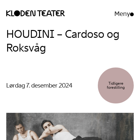
Meny
Åpne/luk
meny
Hopp
Hopp
HOUDINI – Cardoso og
til
til
innhold
navigasjon
Roksvåg
Tidligere
Lørdag 7. desember 2024
forestilling