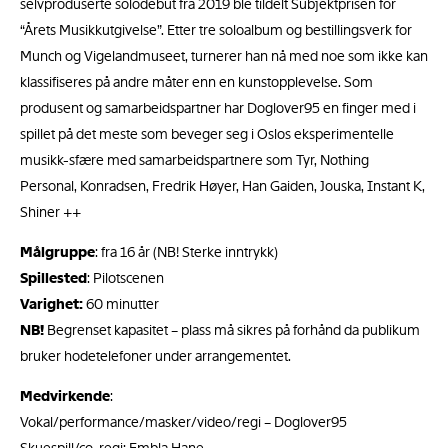
selvproduserte solodebut fra 2019 ble tildelt Subjektprisen for
“Årets Musikkutgivelse”. Etter tre soloalbum og bestillingsverk for
Munch og Vigelandmuseet, turnerer han nå med noe som ikke kan
klassifiseres på andre måter enn en kunstopplevelse. Som
produsent og samarbeidspartner har Doglover95 en finger med i
spillet på det meste som beveger seg i Oslos eksperimentelle
musikk-sfære med samarbeidspartnere som Tyr, Nothing
Personal, Konradsen, Fredrik Høyer, Han Gaiden, Jouska, Instant K,
Shiner ++
Målgruppe
: fra 16 år (NB! Sterke inntrykk)
Spillested
: Pilotscenen
Varighet:
60 minutter
NB!
Begrenset kapasitet – plass må sikres på forhånd da publikum
bruker hodetelefoner under arrangementet.
Medvirkende
:
Vokal/performance/masker/video/regi – Doglover95
Skuespill/co-regi: Embla Hane