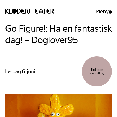
Meny
Åpne/luk
meny
Hopp
Hopp
Go Figure!: Ha en fantastisk
til
til
innhold
navigasjon
dag! – Doglover95
Tidligere
Lørdag 6. juni
forestilling