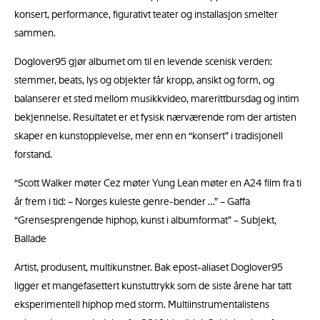
konsert, performance, figurativt teater og installasjon smelter
sammen.
Doglover95 gjør albumet om til en levende scenisk verden:
stemmer, beats, lys og objekter får kropp, ansikt og form, og
balanserer et sted mellom musikkvideo, marerittbursdag og intim
bekjennelse. Resultatet er et fysisk nærværende rom der artisten
skaper en kunstopplevelse, mer enn en “konsert” i tradisjonell
forstand.
“Scott Walker møter Cez møter Yung Lean møter en A24 film fra ti
år frem i tid: – Norges kuleste genre-bender …” – Gaffa
“Grensesprengende hiphop, kunst i albumformat” – Subjekt,
Ballade
Artist, produsent, multikunstner. Bak epost-aliaset Doglover95
ligger et mangefasettert kunstuttrykk som de siste årene har tatt
eksperimentell hiphop med storm. Multiinstrumentalistens