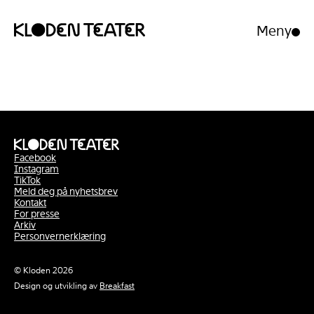
Meny
Åpne/luk
meny
Hopp
Hopp
til
til
innhold
navigasjon
Facebook
Instagram
TikTok
Meld deg på nyhetsbrev
Kontakt
For presse
Arkiv
Personvernerklæring
© Kloden 2026
Design og utvikling av
Breakfast