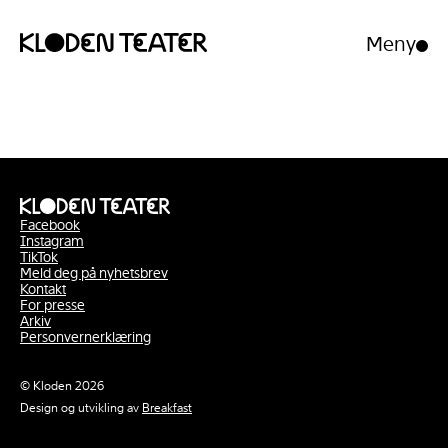
Meny
Åpne/luk
meny
Hopp
Hopp
til
til
innhold
navigasjon
Facebook
Instagram
TikTok
Meld deg på nyhetsbrev
Kontakt
For presse
Arkiv
Personvernerklæring
© Kloden 2026
Design og utvikling av
Breakfast