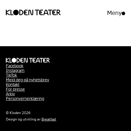
Meny
Åpne/luk
meny
Hopp
Hopp
til
til
innhold
navigasjon
Facebook
Instagram
TikTok
Meld deg på nyhetsbrev
Kontakt
For presse
Arkiv
Personvernerklæring
© Kloden 2026
Design og utvikling av
Breakfast